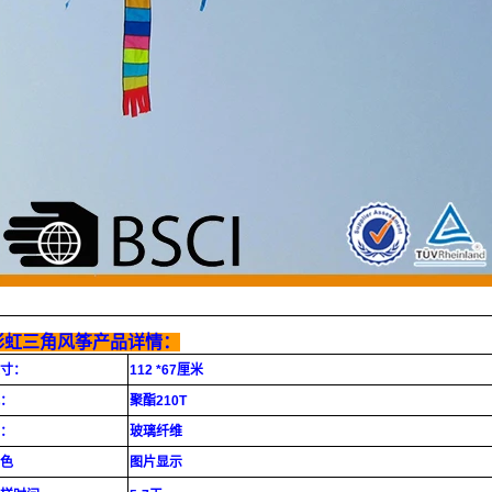
彩虹三角风筝产品详情：
尺寸：
112 *67厘米
：
聚酯210T
帧：
玻璃纤维
色
图片显示