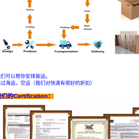
我们可以帮你安排装运。
通过海运，空运（我们对快递有很好的折扣）
我们的C
ertification：