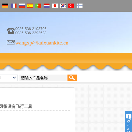
0086-536-2103796
0086-536-2292528
wangxp@kaixuankite.cn
别
筝
风筝
筝
风筝没有飞行工具
筝
筝
筝