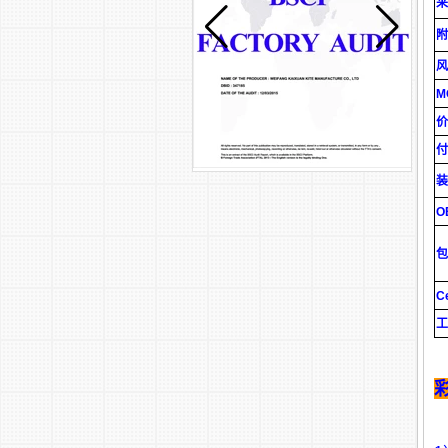
采
附
风
M
价
付
装
O
包
Ce
工