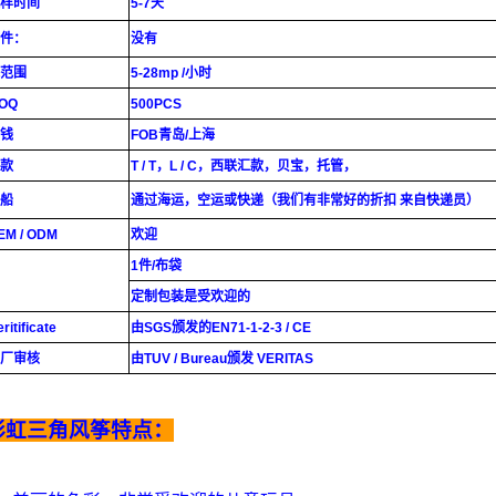
样时间
5-7天
件：
没有
范围
5-28mp /小时
OQ
500PCS
钱
FOB青岛/上海
款
T / T，L / C，西联汇款，贝宝，托管，
船
通过海运，空运或快递（我们有非常好的折扣 来自快递员）
EM / ODM
欢迎
1件/布袋
定制包装是受欢迎的
ritificate
由SGS颁发的EN71-1-2-3 / CE
厂审核
由TUV / Bureau颁发 VERITAS
彩虹三角风筝特点：