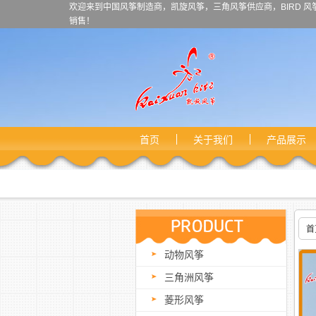
欢迎来到中国风筝制造商，凯旋风筝，三角风筝供应商，BIRD 风
销售！
首页
关于我们
产品展示
浏览分类
首
动物风筝
三角洲风筝
菱形风筝