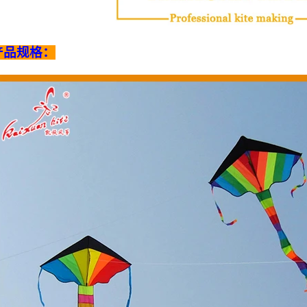
产品规格：