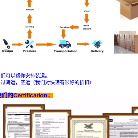
我们可以帮你安排装运。
通过海运，空运（我们对快递有很好的折扣）
我们的C
ertification：