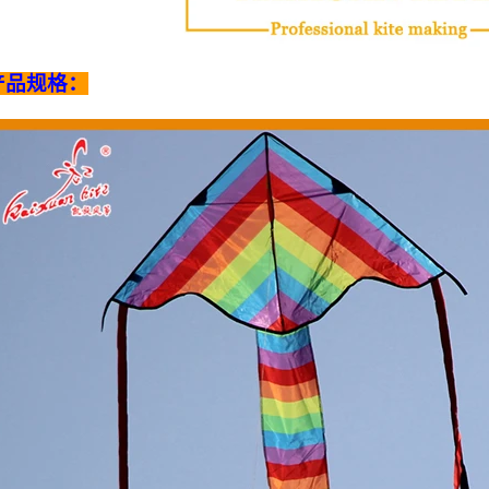
产品规格：