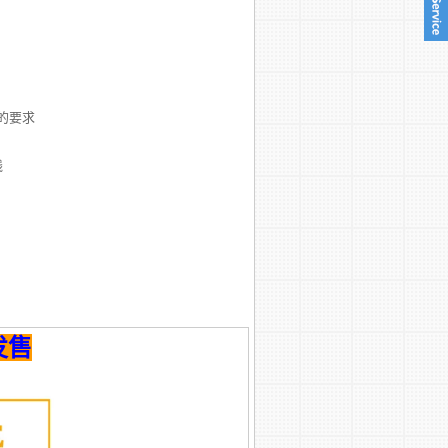
筝
降器风筝
风筝
筝
筝
的要求
袋
风筝
线
Lynn设计
风筝
风筝
横幅
发售