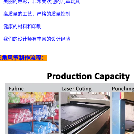
1）美丽的色彩，非常受欢迎的儿童玩具
2）高质量的工艺，严格的质量控制
3）健康的材料和印刷
4）我们的设计师有丰富的设计经验
三角风筝制作流程：