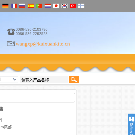
0086-536-2103796
0086-536-2292528
wangxp@kaixuankite.cn
别
筝
风筝
筝
售
筝
筝
/件
5cm尾部
筝