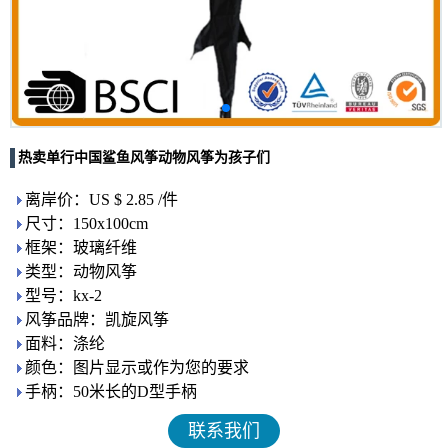
热卖单行中国鲨鱼风筝动物风筝为孩子们
离岸价：US $ 2.85 /件
尺寸：150x100cm
框架：玻璃纤维
类型：动物风筝
型号：kx-2
风筝品牌：凯旋风筝
面料：涤纶
颜色：图片显示或作为您的要求
手柄：50米长的D型手柄
联系我们