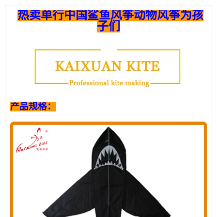
热卖单行中国鲨鱼风筝动物风筝为孩
子们
产品规格：