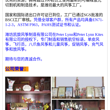
优秀的资源，拥有超过100名员工使用最新的可编程激光
切割机和制造技术，是潍坊最大的风筝工厂。
国家和国际进出口许可证已到位，工厂已通过SGS批准的
BSCI工厂审核。
凭借全球客户群，所有产品均具备EN71-
1-2-3，ASTM F963，PAHS测试证书和认证。
潍坊凯旋风筝制造有限公司在Peter Lynn和Peter Lynn Kites
有限公司的授权下，专门制造和销售航空标语，单皮风
筝，飞行员，八爪鱼风筝和儿童风筝，促销风筝，充气风
筝和放风筝。
期待与您的真诚合作。
公司荣誉：