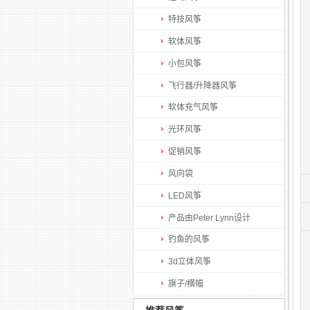
特技风筝
软体风筝
小包风筝
飞行器/升降器风筝
软体充气风筝
光环风筝
促销风筝
风向袋
LED风筝
产品由Peter Lynn设计
钓鱼的风筝
3d立体风筝
旗子/横幅