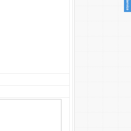
筝
降器风筝
风筝
筝
筝
袋
风筝
Lynn设计
风筝
风筝
横幅