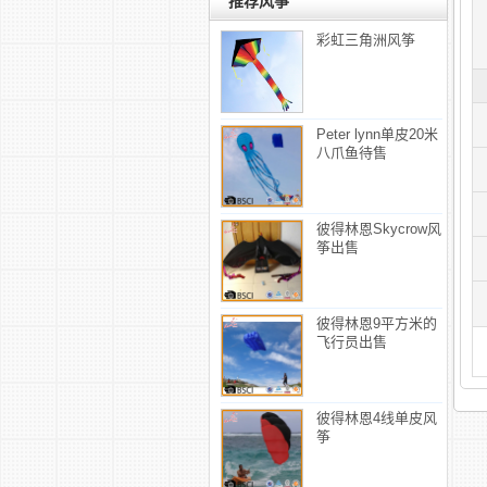
推荐风筝
彩虹三角洲风筝
Peter lynn单皮20米
八爪鱼待售
彼得林恩Skycrow风
筝出售
彼得林恩9平方米的
飞行员出售
彼得林恩4线单皮风
筝