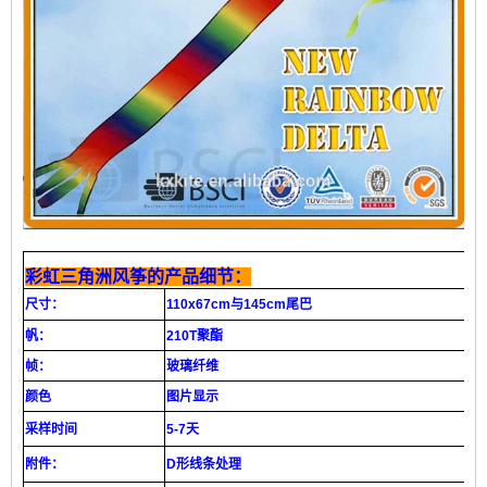
彩虹三角洲风筝的产品细节：
尺寸：
110x67cm与145cm尾巴
帆：
210T聚酯
帧：
玻璃纤维
颜色
图片显示
采样时间
5-7天
附件：
D形线条处理