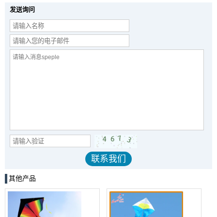
发送询问
其他产品