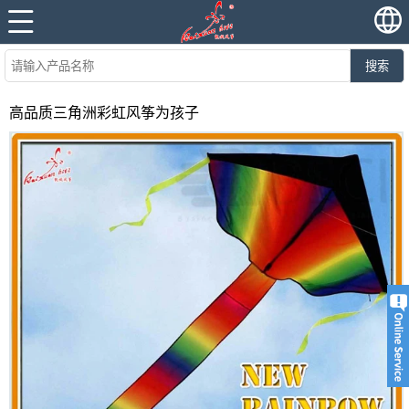
搜索
高品质三角洲彩虹风筝为孩子