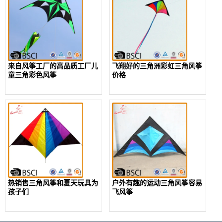
来自风筝工厂的高品质工厂儿
飞翔好的三角洲彩虹三角风筝
童三角彩色风筝
价格
热销售三角风筝和夏天玩具为
户外有趣的运动三角风筝容易
孩子们
飞风筝