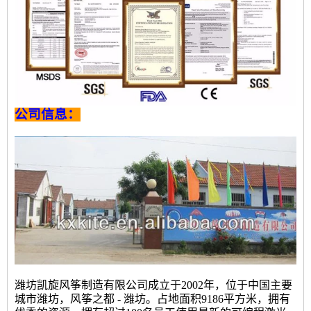
公司信息：
潍坊凯旋风筝制造有限公司成立于2002年，位于中国主要
城市潍坊，风筝之都 - 潍坊。占地面积9186平方米，拥有