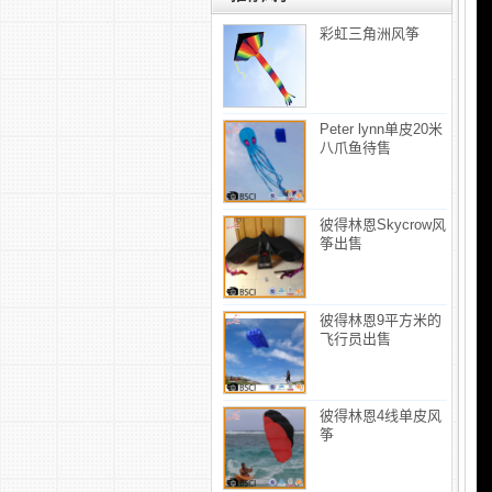
彩虹三角洲风筝
Peter lynn单皮20米
八爪鱼待售
彼得林恩Skycrow风
筝出售
彼得林恩9平方米的
飞行员出售
彼得林恩4线单皮风
筝