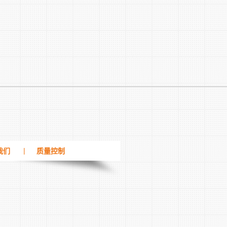
|
我们
质量控制