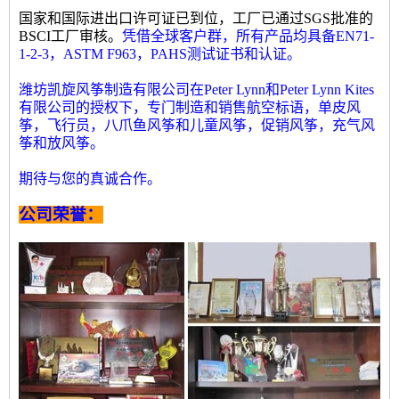
国家和国际进出口许可证已到位，工厂已通过SGS批准的
BSCI工厂审核。
凭借全球客户群，所有产品均具备EN71-
1-2-3，ASTM F963，PAHS测试证书和认证。
潍坊凯旋风筝制造有限公司在Peter Lynn和Peter Lynn Kites
有限公司的授权下，专门制造和销售航空标语，单皮风
筝，飞行员，八爪鱼风筝和儿童风筝，促销风筝，充气风
筝和放风筝。
期待与您的真诚合作。
公司荣誉：