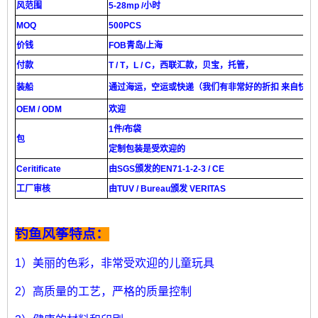
风范围
5-28mp /小时
MOQ
500PCS
价钱
FOB青岛/上海
付款
T / T，L / C，西联汇款，贝宝，托管，
装船
通过海运，空运或快递（我们有非常好的折扣 来自快递
OEM / ODM
欢迎
1件/布袋
包
定制包装是受欢迎的
Ceritificate
由SGS颁发的EN71-1-2-3 / CE
工厂审核
由TUV / Bureau颁发 VERITAS
钓鱼风筝特点：
1）美丽的色彩，非常受欢迎的儿童玩具
2）高质量的工艺，严格的质量控制