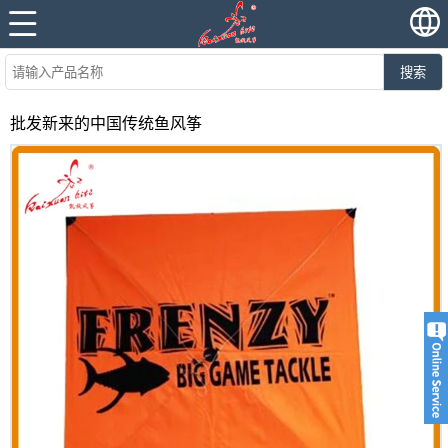
搜索
批发新来的中国传统鱼风筝