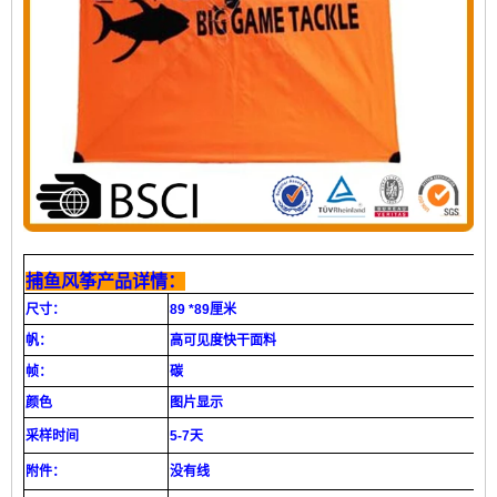
捕鱼风筝产品详情：
尺寸：
89 *89厘米
帆：
高可见度快干面料
帧：
碳
颜色
图片显示
采样时间
5-7天
附件：
没有线