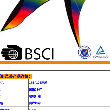
彩虹风筝产品详情：
尺寸：
175 *105厘米
：
聚酯210T
帧：
玻璃纤维
色
图片显示