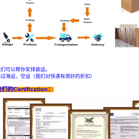
我们可以帮你安排装运。
通过海运，空运（我们对快递有很好的折扣）
我们的C
ertification：