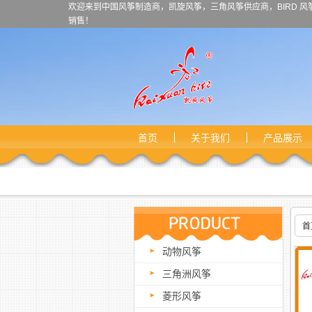
欢迎来到中国风筝制造商，凯旋风筝，三角风筝供应商，BIRD 风
销售！
首页
关于我们
产品展示
浏览分类
首
动物风筝
三角洲风筝
菱形风筝