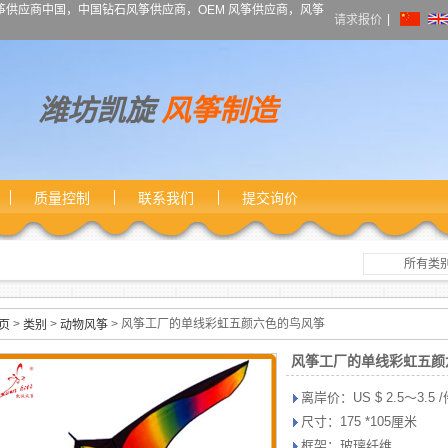
筝供应商中国，中国钻石风筝供应商，OEM 风筝供应商，风筝
|
请求报价
潍坊凯旋
风筝制造
质量控制
联系我们
提交询价
所有类
动物风
三角洲
>
>
>
风筝工厂的单线彩虹五颜六色的鸟风筝
页
类别
动物风筝
菱形风
风筝工厂的单线彩虹五颜
赶鸟风
特技风
离岸价：US $ 2.5〜3.5 /
尺寸：175 *105厘米
软体风
框架：玻璃纤维