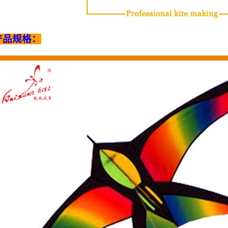
产品规格：