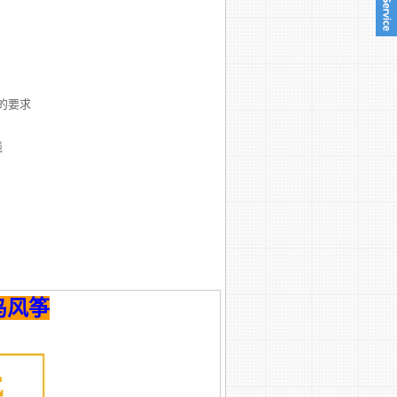
筝
降器风筝
风筝
筝
筝
的要求
袋
风筝
线
Lynn设计
风筝
风筝
横幅
鸟风筝