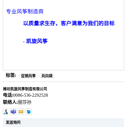
专业风筝制造商
以质量求生存，客户满意为我们的目标
- 凯旋风筝
标签:
促销风筝
风向袋
潍坊凯旋风筝制造有限公司
电话:
0086-536-2292528
联络人:
丽莎孙
发送询问