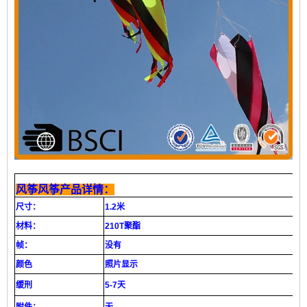
风筝风筝产品详情：
尺寸：
1.2米
材料：
210T聚酯
帧：
没有
颜色
照片显示
缓刑
5-7天
附件：
无