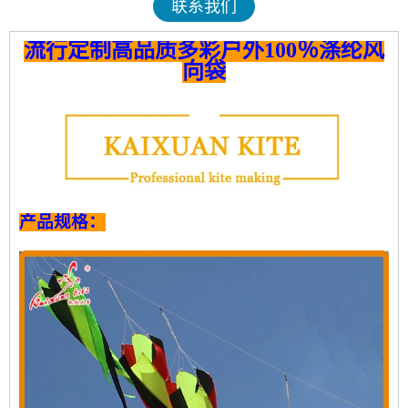
联系我们
流行定制高品质多彩户外100％涤纶风
向袋
产品规格：