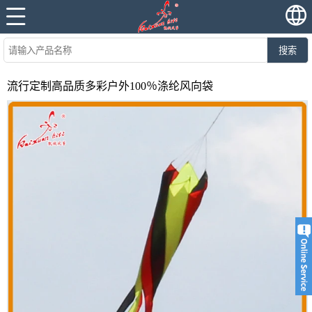
搜索
流行定制高品质多彩户外100％涤纶风向袋