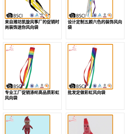
来自潍坊凯旋风筝厂的促销时
设计定制五颜六色的装饰风向
尚装饰迷你风向袋
袋
专业工厂促销涤纶高品质彩虹
批发定做彩虹风向袋
风向袋