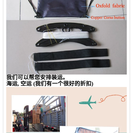
我们可以帮您安排装运。
海运, 空运 (我们有一个很好的折扣)