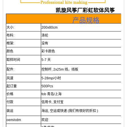
凯旋风筝厂彩虹软体风筝
产品规格
大小:
200x80cm
布料:
涤纶
框架:
没有
颜色
彩卡颜色
取样时间
5-7 天
配件:
控制杆, 2x25m 线，线板
风速
5-28mp/小时
起订量
500Pcs
价格
fob 青岛/上海
付款
信用卡, 支付宝
装运
海运, 空运或快递 (我们有很好的折扣 )
oem/odm
欢迎