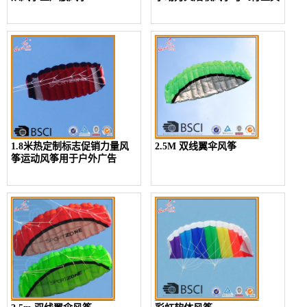
1.8米热定制标志促销力量风
2.5M 双线翼伞风筝
筝运动风筝用于户外广告