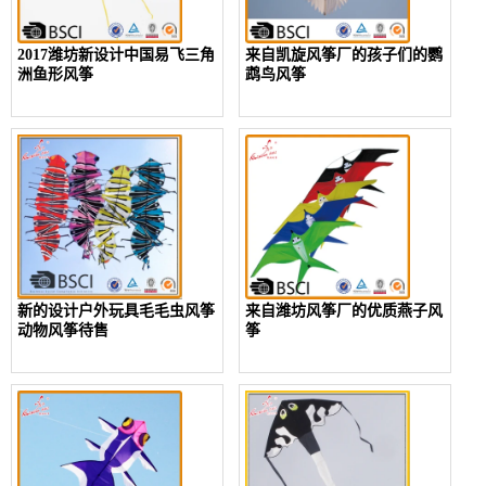
2017潍坊新设计中国易飞三角
来自凯旋风筝厂的孩子们的鹦
洲鱼形风筝
鹉鸟风筝
新的设计户外玩具毛毛虫风筝
来自潍坊风筝厂的优质燕子风
动物风筝待售
筝