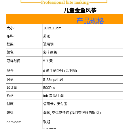
儿童金鱼风筝
产品规格
大小:
163x118cm
布料:
尼龙
框架:
玻璃钢
颜色
彩卡颜色
取样时间
5-7 天
配件:
d 形手柄带线 (见下图)
风速
5-28mp/小时
起订量
500Pcs
价格
fob 青岛/上海
付款
信用卡，支付宝
装运
海运, 空运或快递 (我们有很好的折扣 )
oem/odm
欢迎