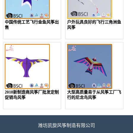
中国传统工艺飞行金鱼风筝出
户外玩具良好的飞行三角洲鱼
售
风筝
2018新制造商风筝厂批发定制
大型高质量易于从风筝工厂飞
促销鸟风筝
行的尼龙鸟风筝
潍坊凯旋风筝制造有限公司