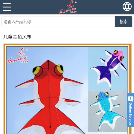
搜索
儿童金鱼风筝