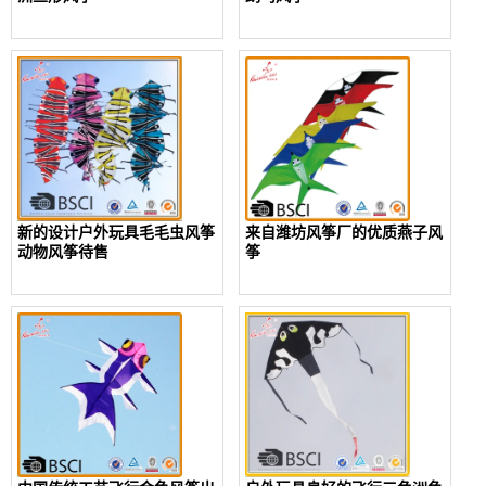
新的设计户外玩具毛毛虫风筝
来自潍坊风筝厂的优质燕子风
动物风筝待售
筝