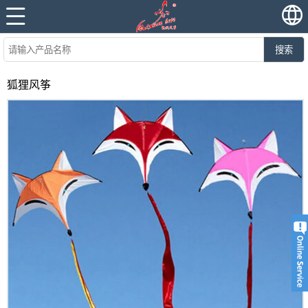
搜索
狐狸风筝