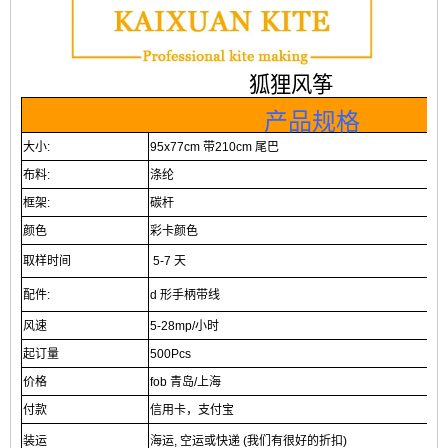
狐狸风筝
产品规格
大小:
95x77cm 带210cm 尾巴
布料:
涤纶
框架:
碳杆
颜色
彩卡颜色
取样时间
5-7 天
配件:
d 形手柄带线
风速
5-28mp/小时
起订量
500Pcs
价格
fob 青岛/上海
付款
信用卡，支付宝
装运
海运, 空运或快递 (我们有很好的折扣)