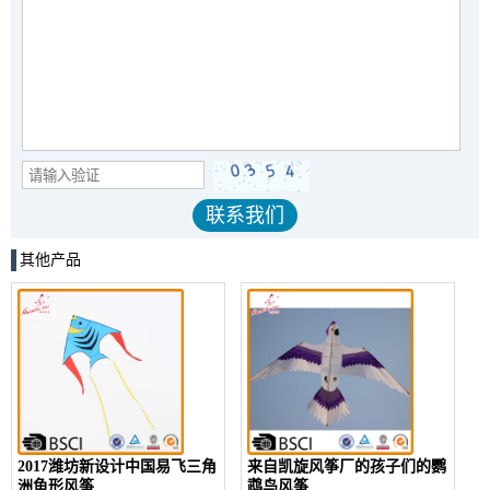
其他产品
2017潍坊新设计中国易飞三角
来自凯旋风筝厂的孩子们的鹦
洲鱼形风筝
鹉鸟风筝