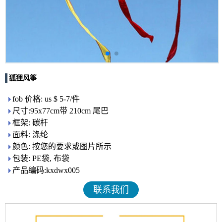
狐狸风筝
fob 价格: us $ 5-7/件
尺寸:95x77cm带 210cm 尾巴
框架: 碳杆
面料: 涤纶
颜色: 按您的要求或图片所示
包装: PE袋, 布袋
产品编码:kxdwx005
联系我们