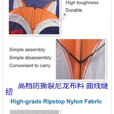
高档防撕裂尼龙布料 曲线缝
纫