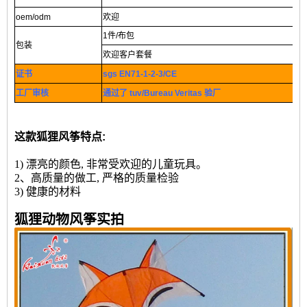
oem/odm
欢迎
1件/布包
包装
欢迎客户套餐
证书
sgs EN71-1-2-3/CE
工厂审核
通过了 tuv/Bureau Veritas 验厂
这款狐狸风筝特点:
1) 漂亮的颜色, 非常受欢迎的儿童玩具。
2、高质量的做工, 严格的质量检验
3) 健康的材料
狐狸动物风筝实拍