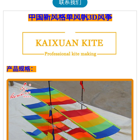
联系我们
中国新风格单风帆3D风筝
产品规格：