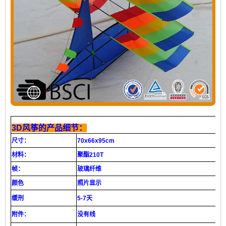
3D风筝的产品细节：
尺寸：
70x66x95cm
材料：
聚酯210T
帧：
玻璃纤维
颜色
照片显示
缓刑
5-7天
附件：
没有线