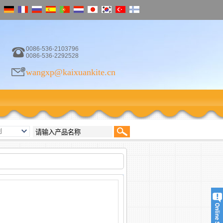
0086-536-2103796
0086-536-2292528
wangxp@kaixuankite.cn
别
筝
风筝
筝
筝
筝
筝