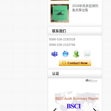
2018年热卖促销钓
鱼风筝出售
联系我们
0086-536-2292528
0086-536-2103796
认证