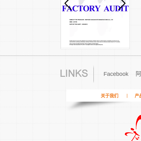
Facebook
|
关于我们
产