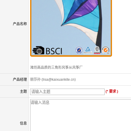
小包风
飞行器/升
软体充气
产品名称
光环风
促销风
风向
LED
产品由Peter 
钓鱼的
潍坊高品质的三角形风筝从风筝厂
3d立体
产品经理
丽莎孙 (lisa@kaixuankite.cn)
旗子/
主题
(* 要求 )
信息