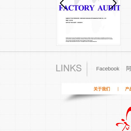
Facebook
|
关于我们
产