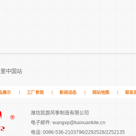
阿里中国站
|
|
|
|
品展示
工厂参观
新闻动态
网站地图
联系
潍坊凯旋风筝制造有限公司
电子邮件: wangxp@kaixuankite.cn
电话: 0086-536-2103796/2292528/2252135