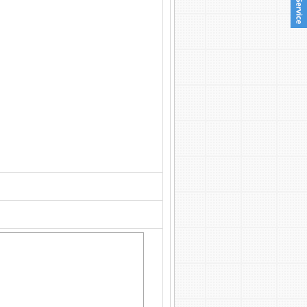
筝
降器风筝
风筝
筝
筝
袋
风筝
Lynn设计
风筝
风筝
横幅