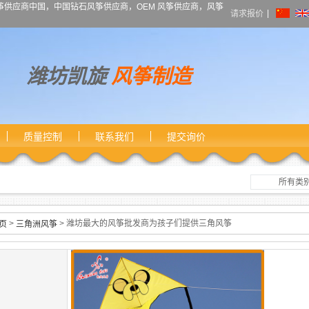
筝供应商中国，中国钻石风筝供应商，OEM 风筝供应商，风筝
|
请求报价
潍坊凯旋
风筝制造
质量控制
联系我们
提交询价
所有类
动物风
三角洲
>
>
潍坊最大的风筝批发商为孩子们提供三角风筝
页
三角洲风筝
菱形风
赶鸟风
特技风
软体风