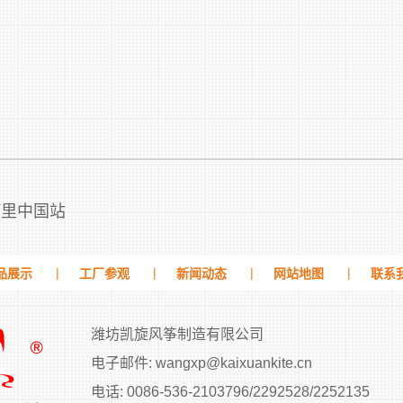
阿里中国站
|
|
|
|
品展示
工厂参观
新闻动态
网站地图
联系
潍坊凯旋风筝制造有限公司
电子邮件: wangxp@kaixuankite.cn
电话: 0086-536-2103796/2292528/2252135