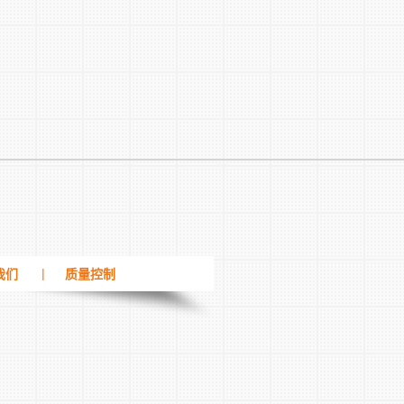
|
我们
质量控制