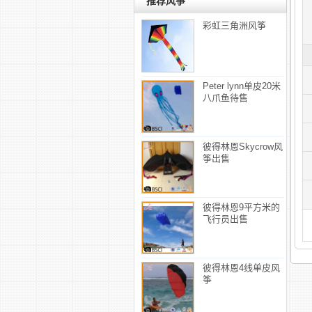
推荐风筝
彩虹三角洲风筝
Peter lynn单皮20米
八爪鱼待售
彼得林恩Skycrow风
筝出售
彼得林恩9平方米的
飞行员出售
彼得林恩4线单皮风
筝