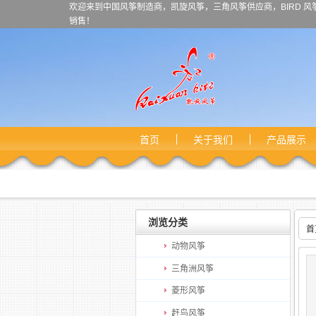
欢迎来到中国风筝制造商，凯旋风筝，三角风筝供应商，BIRD 风
销售！
首页
关于我们
产品展示
浏览分类
首
动物风筝
三角洲风筝
菱形风筝
赶鸟风筝