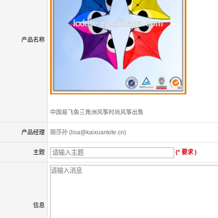
小包风
飞行器/升
软体充气
产品名称
光环风
促销风
风向
LED
产品由Peter 
钓鱼的
中国易飞鱼三角洲风筝时尚风筝出售
3d立体
产品经理
丽莎孙 (lisa@kaixuankite.cn)
旗子/
主题
(* 要求 )
信息