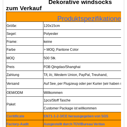
Dekorative windsocks
zum Verkauf
Produktspezifikationen
Größe:
120x15cm
Segel:
Polyester
Frame:
keine
Farbe
> MOQ, Pantone Color
MOQ
500 Stk.
Preis
FOB Qingdao/Shanghai
Zahlung
T/t, l/c, Western Union, PayPal, Treuhand,
Versand
Auf See, per Flugzeug oder per Kurier (wir haben seh
OEM/ODM
Willkommen
1pcs/Stoff Tasche
Paket
Customer Package ist willkommen
Ceritificate
EN71-1-2-3/CE herausgegeben von SGS
Factory-Audit
Ausgestellt durch TÜV/Bureau Veritas