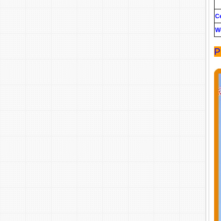
Ce
W
P