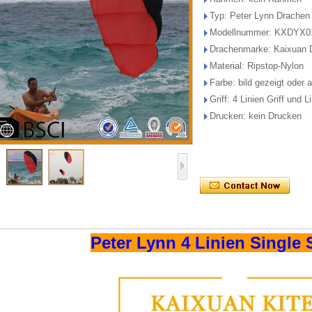
Pocket K
Typ: Peter Lynn Drachen
Pilot/Lifte
Modellnummer: KXDYX0
Soft aufbl
Drachenmarke: Kaixuan 
Drach
Material: Ripstop-Nylon
Bol Ki
Farbe: bild gezeigt oder a
Promo K
Griff: 4 Linien Griff und L
Windso
Drucken: kein Drucken
Blinkende L
Produkte Entw
Peter L
Angeldra
Stereoskopis
Drach
Flaggen\/
Peter Lynn 4 Linien Single 