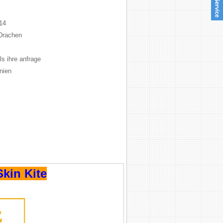
ites
r Kite
14
asbare
Drachen
en
tes
ls ihre anfrage
ites
inien
cks
ED Kites
orfen von
ynn
chen
cher 3D-
en
Banner
Skin Kite