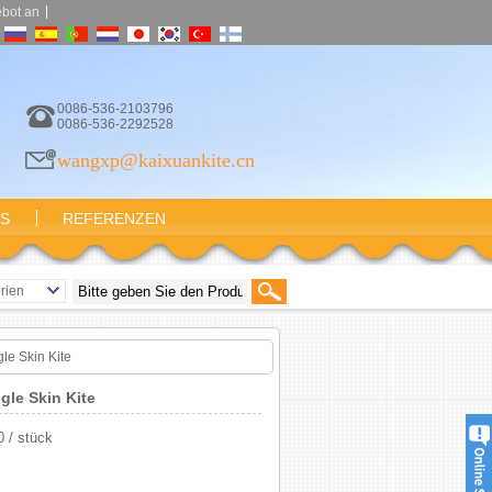
|
ebot an
0086-536-2103796
0086-536-2292528
wangxp@kaixuankite.cn
NS
REFERENZEN
rien
ites
achen
le Skin Kite
Kites
gle Skin Kite
e Kite
ites
 / stück
tes