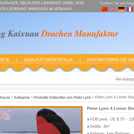
AN-KITE, DELTA-KITE-LIEFERANT, VOGEL-KITE-
Fordern Sie ein Ang
KITE-LIEFERANT, WINDSOCK IM VERKAUF!
ng Kaixuan
Drachen Manufaktur
UKTE
QUALITÄTSKONTROLLE
KONTAKTIEREN SIE U
Alle Katego
Animal K
Delta-Dr
>
>
>
Peter Lynn 4 Linien Sing
hause
Kategorie
Produkte Entworfen von Peter Lynn
Diamond 
Peter Lynn 4 Linien Sin
Vogel-Narb
Stunt K
FOB preis: US $ 70 ~ 120
Größe: 3m²
Powerki
Rahmen: kein Rahmen