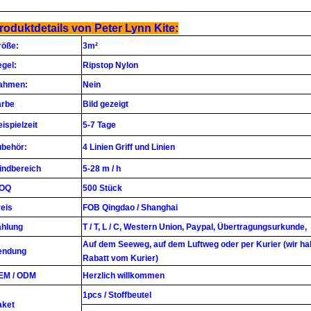
roduktdetails von Peter Lynn Kite:
röße:
3m²
gel:
Ripstop Nylon
ahmen:
Nein
arbe
Bild gezeigt
ispielzeit
5-7 Tage
ubehör:
4 Linien Griff und Linien
indbereich
5-28 m / h
OQ
500 Stück
eis
FOB Qingdao / Shanghai
ahlung
T / T, L / C, Western Union, Paypal, Übertragungsurkunde,
Auf dem Seeweg, auf dem Luftweg oder per Kurier (wir ha
endung
Rabatt vom Kurier)
EM / ODM
Herzlich willkommen
1pcs / Stoffbeutel
aket