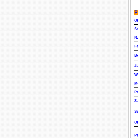
P
G
Se
R
F
Be
Z
W
M
Pr
Z
S
O
P