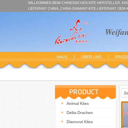
WILLKOMMEN BEIM CHINESISCHEN KITE-HERSTELLER, KAIXU
LIEFERANT CHINA, CHINA-DIAMANT-KITE-LIEFERANT, OEM-
Weifa
HAUS
ÜBER UNS
PROD
Durchsuche Kategorien
Zu
Animal Kites
Delta-Drachen
Diamond Kites