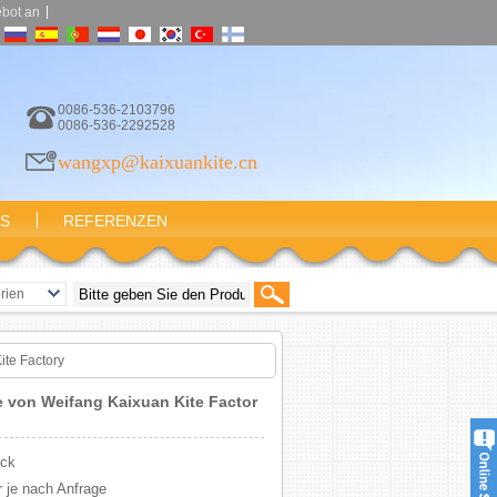
|
ebot an
0086-536-2103796
0086-536-2292528
wangxp@kaixuankite.cn
NS
REFERENZEN
rien
ites
achen
ite Factory
Kites
e von Weifang Kaixuan Kite Factor
e Kite
ites
ück
tes
 je nach Anfrage