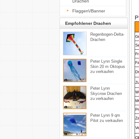
Drachen
Flaggen\/Banner
P
Empfohlener Drachen
Regenbogen-Delta-
G
Drachen
Se
F
Peter Lynn Single
F
Skin 20 m Oktopus
zu verkaufen
D
Z
Peter Lynn
W
Skycrow Drachen
zu verkaufen
M
Pr
Peter Lynn 9 qm
Z
Pilot zu verkaufen
V
O