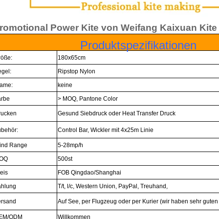
romotional Power Kite von Weifang Kaixuan Kite
Produktspezifikationen
röße:
180x65cm
gel:
Ripstop Nylon
rame:
keine
arbe
> MOQ, Pantone Color
rucken
Gesund Siebdruck oder Heat Transfer Druck
ubehör:
Control Bar, Wickler mit 4x25m Linie
ind Range
5-28mp/h
OQ
500st
eis
FOB Qingdao/Shanghai
ahlung
T/t, l/c, Western Union, PayPal, Treuhand,
ersand
Auf See, per Flugzeug oder per Kurier (wir haben sehr guten
EM/ODM
Willkommen