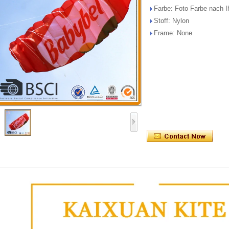
Pocket K
Farbe: Foto Farbe nach I
Pilot/Lifte
Stoff: Nylon
Soft aufbl
Frame: None
Drach
Bol Ki
Promo K
Windso
Blinkende L
Produkte Entw
Peter L
Angeldra
Stereoskopis
Drach
Flaggen\/