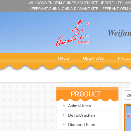
WILLKOMMEN BEIM CHINESISCHEN KITE-HERSTELLER, KAIXU
LIEFERANT CHINA, CHINA-DIAMANT-KITE-LIEFERANT, OEM-
Weifa
HAUS
ÜBER UNS
PROD
Durchsuche Kategorien
Zu
Animal Kites
Delta-Drachen
Diamond Kites