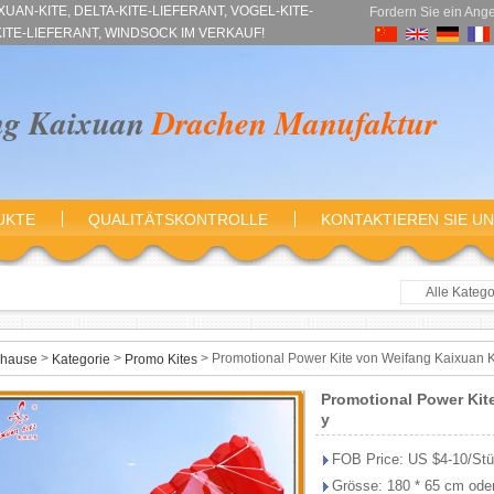
AN-KITE, DELTA-KITE-LIEFERANT, VOGEL-KITE-
Fordern Sie ein Ang
KITE-LIEFERANT, WINDSOCK IM VERKAUF!
ng Kaixuan
Drachen Manufaktur
UKTE
QUALITÄTSKONTROLLE
KONTAKTIEREN SIE U
Alle Katego
Animal K
Delta-Dr
>
>
>
Promotional Power Kite von Weifang Kaixuan K
hause
Kategorie
Promo Kites
Diamond 
Promotional Power Kit
Vogel-Narb
y
Stunt K
FOB Price: US $4-10/St
Powerki
Grösse: 180 * 65 cm oder