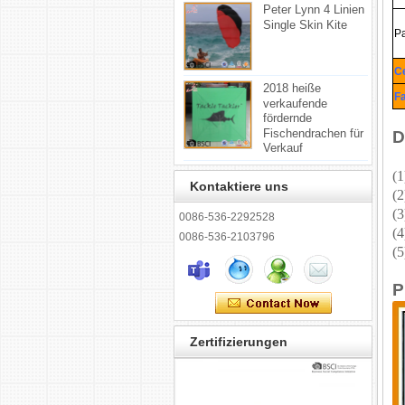
Peter Lynn 4 Linien
Single Skin Kite
P
Ce
2018 heiße
Fa
verkaufende
fördernde
Fischendrachen für
D
Verkauf
(1
Kontaktiere uns
(2
(3
0086-536-2292528
(
0086-536-2103796
(5
P
Zertifizierungen