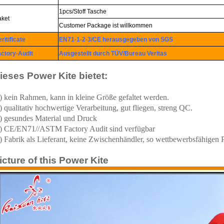
1pcs/Stoff Tasche
aket
Customer Package ist willkommen
ritificate
EN71-1-2-3/CE herausgegeben von SGS
ctory-Audit
Ausgestellt durch TÜV/Bureau Veritas
ieses Power Kite bietet:
) kein Rahmen, kann in kleine Größe gefaltet werden.
) qualitativ hochwertige Verarbeitung, gut fliegen, streng QC.
) gesundes Material und Druck
4) CE/EN71//ASTM Factory Audit sind verfügbar
) Fabrik als Lieferant, keine Zwischenhändler, so wettbewerbsfähigen P
icture of this Power Kite