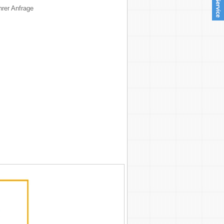
ites
hrer Anfrage
r Kite
asbare
en
tes
ites
cks
ED Kites
orfen von
ynn
chen
cher 3D-
en
Banner