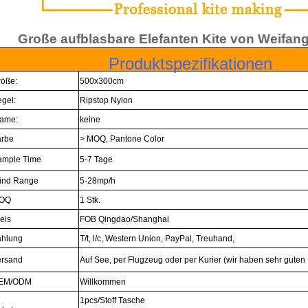
roße aufblasbare Elefanten Kite von Weifang 
Produktspezifikationen
röße:
500x300cm
gel:
Ripstop Nylon
rame:
keine
arbe
> MOQ, Pantone Color
ample Time
5-7 Tage
ind Range
5-28mp/h
OQ
1 Stk.
eis
FOB Qingdao/Shanghai
ahlung
T/t, l/c, Western Union, PayPal, Treuhand,
ersand
Auf See, per Flugzeug oder per Kurier (wir haben sehr guten
EM/ODM
Willkommen
1pcs/Stoff Tasche