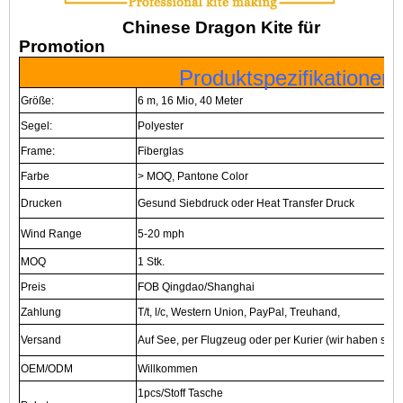
Chinese Dragon Kite für
Promotion
Produktspezifikationen
Größe:
6 m, 16 Mio, 40 Meter
Segel:
Polyester
Frame:
Fiberglas
Farbe
> MOQ, Pantone Color
Drucken
Gesund Siebdruck oder Heat Transfer Druck
Wind Range
5-20 mph
MOQ
1 Stk.
Preis
FOB Qingdao/Shanghai
Zahlung
T/t, l/c, Western Union, PayPal, Treuhand,
Versand
Auf See, per Flugzeug oder per Kurier (wir haben sehr
OEM/ODM
Willkommen
1pcs/Stoff Tasche