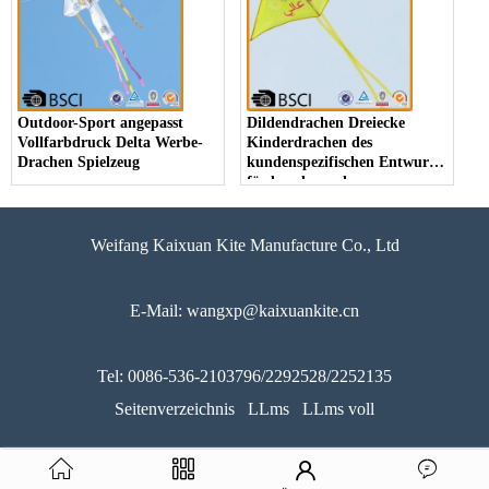
Outdoor-Sport angepasst
Dildendrachen Dreiecke
Vollfarbdruck Delta Werbe-
Kinderdrachen des
Drachen Spielzeug
kundenspezifischen Entwurfs
fördernd von der
Drachenfabrik
Weifang Kaixuan Kite Manufacture Co., Ltd
E-Mail: wangxp@kaixuankite.cn
Tel: 0086-536-2103796/2292528/2252135
Seitenverzeichnis
LLms
LLms voll