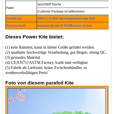
1pcs/Stoff Tasche
Paket
Customer Package ist willkommen
Ceritificate
EN71-1-2-3/CE herausgegeben von SGS
Factory-Audit
Ausgestellt durch TÜV/Bureau Veritas
Dieses Power Kite bietet:
(1) kein Rahmen, kann in kleine Größe gefaltet werden.
(2) qualitativ hochwertige Verarbeitung, gut fliegen, streng QC.
(3) gesundes Material
(4) CE/EN71//ASTM Factory Audit sind verfügbar
(5) Fabrik als Lieferant, keine Zwischenhändler, so
wettbewerbsfähigen Preis!
Foto von diesem parafoil Kite