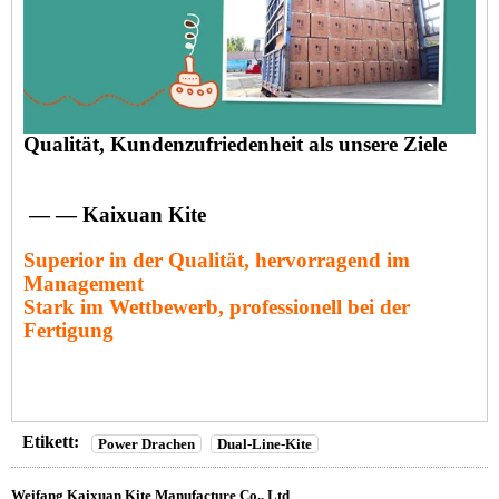
Qualität, Kundenzufriedenheit als unsere Ziele
— — Kaixuan Kite
Superior in der Qualität, hervorragend im
Management
Stark im Wettbewerb, professionell bei der
Fertigung
Etikett:
Power Drachen
Dual-Line-Kite
Weifang Kaixuan Kite Manufacture Co., Ltd