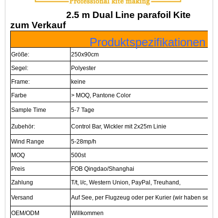
2.5 m Dual Line parafoil Kite
zum Verkauf
Produktspezifikationen
Größe:
250x90cm
Segel:
Polyester
Frame:
keine
Farbe
> MOQ, Pantone Color
Sample Time
5-7 Tage
Zubehör:
Control Bar, Wickler mit 2x25m Linie
Wind Range
5-28mp/h
MOQ
500st
Preis
FOB Qingdao/Shanghai
Zahlung
T/t, l/c, Western Union, PayPal, Treuhand,
Versand
Auf See, per Flugzeug oder per Kurier (wir haben sehr 
OEM/ODM
Willkommen