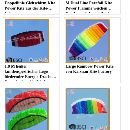
Doppellinie Gleitschirm Kite
M Dual Line Parafoil Kite
Power Kite aus der Kite-
Power Flamme weichen
Fabrik
Drachen mit Flying Tools
1.8 M heißer
Large Rainbow Power Kite
kundenspezifischer Logo-
von Kaixuan Kite Factory
fördernder Energie-Drachen-
Sportdrachen für Werbung
im Freien